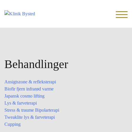
Skip
to
TOG
content
Behandlinger
Ansigtszone & refleksterapi
Biofir fjern infrarød varme
Japansk cosmo lifting
Lys & farveterapi
Stress & traume Bipolarterapi
Tweaklite lys & farveterapi
Cupping